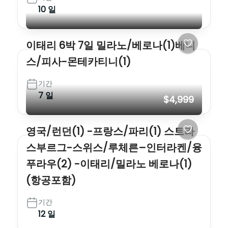
10 일
이태리 6박 7일 밀라노/베로나(1)베니
스/피사-몬테카티니(1)
기간
7 일
$4,999
영국/런던(1) -프랑스/파리(1) 스트라
스부르그-스위스/루체른–인터라켄/융
푸라우(2) -이태리/밀라노 베로나(1)
(항공포함)
기간
12 일