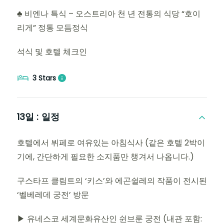
♣ 비엔나 특식 – 오스트리아 천 년 전통의 식당 “호이
리게” 정통 모듬정식
석식 및 호텔 체크인
3 Stars
13일 :
일정
호텔에서 뷔페로 여유있는 아침식사 (같은 호텔 2박이
기에, 간단하게 필요한 소지품만 챙겨서 나옵니다.)
구스타프 클림트의 ‘키스’와 에곤쉴레의 작품이 전시된
‘벨베레데 궁전’ 방문
▶ 유네스코 세계문화유산인 쉰브룬 궁전 (내관 포함: