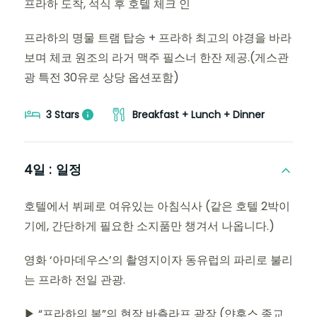
프라하 도착, 석식 후 호텔 체크 인
프라하의 명물 트램 탑승 + 프라하 최고의 야경을 바라
보며 체코 원조의 라거 맥주 필스너 한잔 제공.(게스관
광 특전 30유로 상당 옵션포함)
3 Stars
Breakfast + Lunch + Dinner
4일 :
일정
호텔에서 뷔페로 여유있는 아침식사 (같은 호텔 2박이
기에, 간단하게 필요한 소지품만 챙겨서 나옵니다.)
영화 ‘아마데우스’의 촬영지이자 동유럽의 파리로 불리
는 프라하 전일 관광.
▶ “프라하의 봄”의 현장 바츨라프 광장 (얀후스 종교