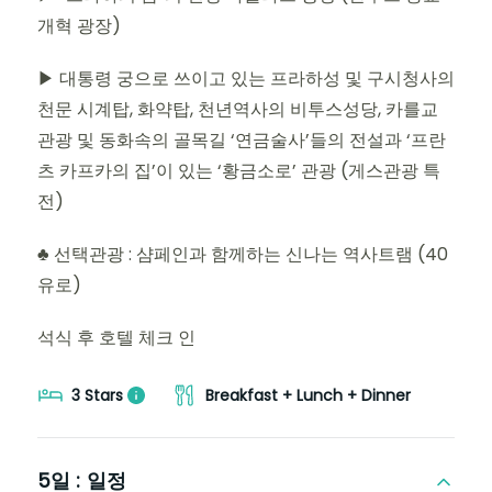
개혁 광장)
▶ 대통령 궁으로 쓰이고 있는 프라하성 및 구시청사의
천문 시계탑, 화약탑, 천년역사의 비투스성당, 카를교
관광 및 동화속의 골목길 ‘연금술사’들의 전설과 ‘프란
츠 카프카의 집’이 있는 ‘황금소로’ 관광 (게스관광 특
전)
♣ 선택관광 : 샴페인과 함께하는 신나는 역사트램 (40
유로)
석식 후 호텔 체크 인
3 Stars
Breakfast + Lunch + Dinner
5일 :
일정