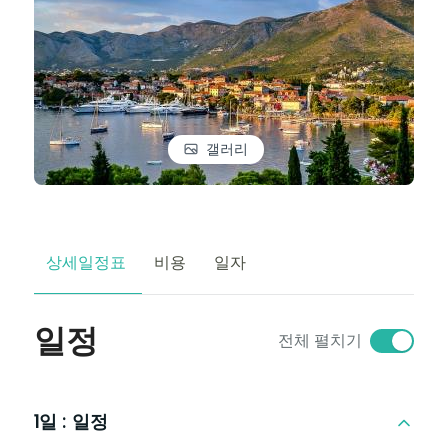
갤러리
상세일정표
비용
일자
일정
전체 펼치기
1일 :
일정