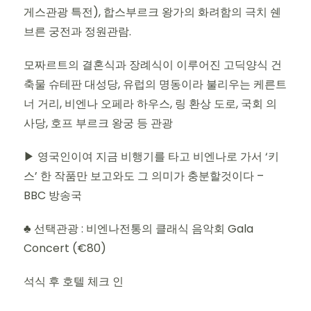
게스관광 특전), 합스부르크 왕가의 화려함의 극치 쉔
브른 궁전과 정원관람.
모짜르트의 결혼식과 장례식이 이루어진 고딕양식 건
축물 슈테판 대성당, 유럽의 명동이라 불리우는 케른트
너 거리, 비엔나 오페라 하우스, 링 환상 도로, 국회 의
사당, 호프 부르크 왕궁 등 관광
▶ 영국인이여 지금 비행기를 타고 비엔나로 가서 ‘키
스’ 한 작품만 보고와도 그 의미가 충분할것이다 –
BBC 방송국
♣ 선택관광 : 비엔나전통의 클래식 음악회 Gala
Concert (€80)
석식 후 호텔 체크 인