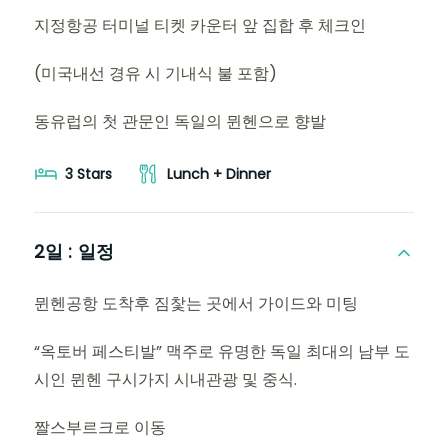
지정항공 터미널 티켓 카운터 앞 집합 후 체크인
(미국내선 경유 시 기내식 불 포함)
동유럽의 첫 관문인 독일의 뮌헨으로 향발
3 Stars
Lunch + Dinner
2일 :
일정
뮌헨공항 도착후 짐찿는 곳에서 가이드와 미팅
“옥토버 페스티발” 맥주로 유명한 독일 최대의 남부 도
시인 뮌헨 구시가지 시내관광 및 중식.
짤스부르크로 이동