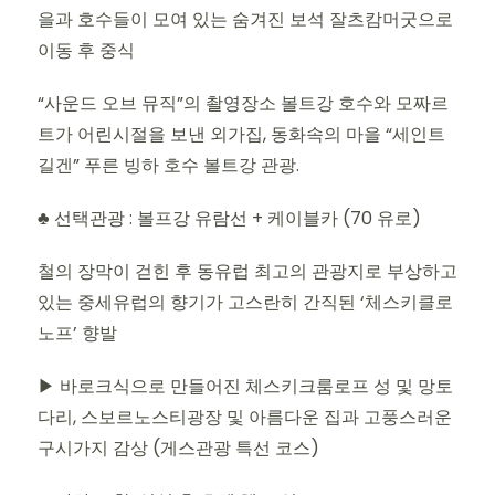
을과 호수들이 모여 있는 숨겨진 보석 잘츠캄머굿으로
이동 후 중식
“사운드 오브 뮤직”의 촬영장소 볼트강 호수와 모짜르
트가 어린시절을 보낸 외가집, 동화속의 마을 “세인트
길겐” 푸른 빙하 호수 볼트강 관광.
♣ 선택관광 : 볼프강 유람선 + 케이블카 (70 유로)
철의 장막이 걷힌 후 동유럽 최고의 관광지로 부상하고
있는 중세유럽의 향기가 고스란히 간직된 ‘체스키클로
노프’ 향발
▶ 바로크식으로 만들어진 체스키크룸로프 성 및 망토
다리, 스보르노스티광장 및 아름다운 집과 고풍스러운
구시가지 감상 (게스관광 특선 코스)