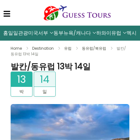
홈
일일관광
미국서부
동부뉴욕/캐나다
하와이
유럽
멕시
Home
Destination
유럽
동유럽/북유럽
발칸/
동유럽 13박 14일
발칸/동유럽 13박 14일
13
14
박
일