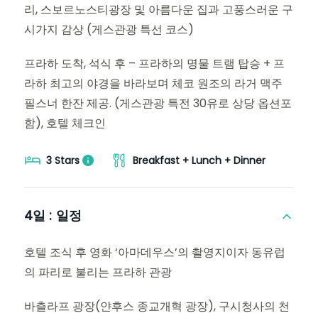
리, 스보르노스티광장 및 아름다운 집과 고풍스러운 구
시가지 감상 (게스관광 특선 코스)
프라하 도착, 석식 후 – 프라하의 명물 트램 탑승 + 프
라하 최고의 야경을 바라보며 체코 원조의 라거 맥주
필스너 한잔 제공. (게스관광 특전 30유로 상당 옵션포
함), 호텔 체크인
3 Stars
Breakfast + Lunch + Dinner
4일 :
일정
호텔 조식 후 영화 ‘아마데우스’의 촬영지이자 동유럽
의 파리로 불리는 프라하 관광
바츨라프 광장(얀후스 종교개혁 광장), 구시청사의 천