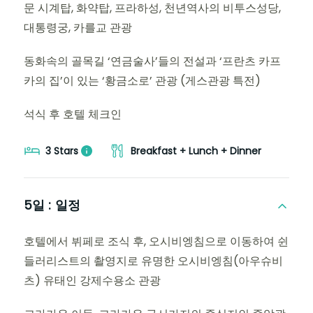
문 시계탑, 화약탑, 프라하성, 천년역사의 비투스성당,
대통령궁, 카를교 관광
동화속의 골목길 ‘연금술사’들의 전설과 ‘프란츠 카프
카의 집’이 있는 ‘황금소로’ 관광 (게스관광 특전)
석식 후 호텔 체크인
3 Stars
Breakfast + Lunch + Dinner
5일 :
일정
호텔에서 뷔페로 조식 후, 오시비엥침으로 이동하여 쉰
들러리스트의 촬영지로 유명한 오시비엥침(아우슈비
츠) 유태인 강제수용소 관광