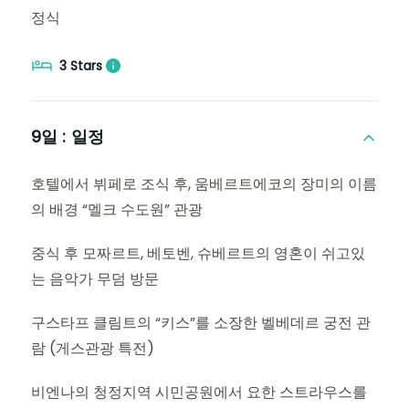
정식
3 Stars
9일 :
일정
호텔에서 뷔페로 조식 후, 움베르트에코의 장미의 이름
의 배경 “멜크 수도원” 관광
중식 후 모짜르트, 베토벤, 슈베르트의 영혼이 쉬고있
는 음악가 무덤 방문
구스타프 클림트의 “키스”를 소장한 벨베데르 궁전 관
람 (게스관광 특전)
비엔나의 청정지역 시민공원에서 요한 스트라우스를