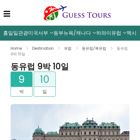
홈
일일관광
미국서부
동부뉴욕/캐나다
하와이
유럽
멕시
Home
Destination
유럽
동유럽/북유럽
동유럽
9박 10일
동유럽 9박 10일
9
10
박
일