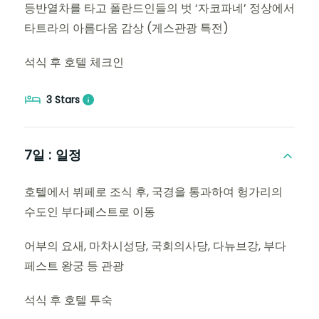
등반열차를 타고 폴란드인들의 벗 ‘자코파네’ 정상에서
타트라의 아름다움 감상 (게스관광 특전)
석식 후 호텔 체크인
3 Stars
7일 :
일정
호텔에서 뷔페로 조식 후, 국경을 통과하여 헝가리의
수도인 부다페스트로 이동
어부의 요새, 마차시성당, 국회의사당, 다뉴브강, 부다
페스트 왕궁 등 관광
석식 후 호텔 투숙