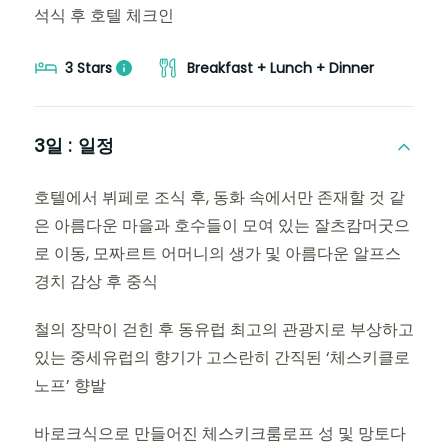
석식 후 호텔 체크인
3 Stars
Breakfast + Lunch + Dinner
3일 :
일정
호텔에서 뷔페로 조식 후, 동화 속에서만 존재할 것 같
은 아름다운 마을과 호수들이 모여 있는 잘츠캄머굿으
로 이동, 모짜르트 어머니의 생가 및 아름다운 알프스
경치 감상 후 중식
철의 장막이 걷힌 후 동유럽 최고의 관광지로 부상하고
있는 중세유럽의 향기가 고스란히 간직된 ‘체스키클로
노프’ 향발
바로크식으로 만들어진 체스키크룸로프 성 및 망토다