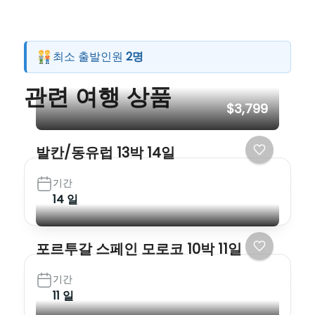
최소 출발인원
2명
관련 여행 상품
$3,799
발칸/동유럽 13박 14일
기간
14 일
포르투갈 스페인 모로코 10박 11일
기간
11 일