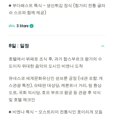
♣ 부다페스트 특식 – 생선튀김 정식 (헝가리 전통 굴라
쉬 스프와 함께 제공)
3 Stars
8일 :
일정
호텔에서 뷔페로 조식 후, 과거 합스부르크 왕가의 수
도이자 위대한 음악의 도시인 비엔나 도착
유네스코 세계문화유산인 쉰브룬 궁정 (내관 포함: 게
스관광 특전), 슈테판 대성당, 케른트너 거리, 링 환상
도로, 국회 의사당, 호프 부르크 왕궁 등 관광 후 석식
및 호텔 체크인
♣ 비엔나 특식 – 오스트리아 전통식인 호이리게 모듬