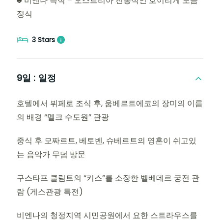
♣ 비엔나 특식 – 오스트리아 전통식인 호이리게 모듬
정식
3 Stars
9일 :
일정
호텔에서 뷔페로 조식 후, 움베르트에코의 장미의 이름
의 배경 “멜크 수도원” 관광
중식 후 모짜르트, 베토벤, 슈베르트의 영혼이 쉬고있
는 음악가 무덤 방문
구스타프 클림트의 “키스”를 소장한 벨베데르 궁전 관
람 (게스관광 특전)
비엔나의 청정지역 시민공원에서 요한 스트라우스를