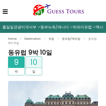
홈
일일관광
미국서부
동부뉴욕/캐나다
하와이
유럽
멕시
Home
Destination
유럽
동유럽/북유럽
동유럽
9박 10일
동유럽 9박 10일
9
10
박
일