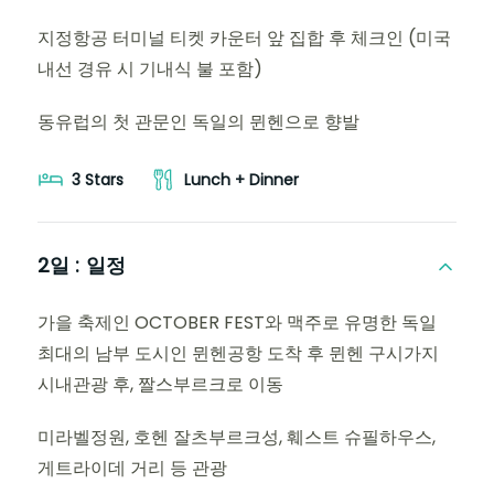
지정항공 터미널 티켓 카운터 앞 집합 후 체크인 (미국
내선 경유 시 기내식 불 포함)
동유럽의 첫 관문인 독일의 뮌헨으로 향발
3 Stars
Lunch + Dinner
2일 :
일정
가을 축제인 OCTOBER FEST와 맥주로 유명한 독일
최대의 남부 도시인 뮌헨공항 도착 후 뮌헨 구시가지
시내관광 후, 짤스부르크로 이동
미라벨정원, 호헨 잘츠부르크성, 훼스트 슈필하우스,
게트라이데 거리 등 관광