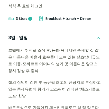
석식 후 호텔 체크인
3 Stars
Breakfast + Lunch + Dinner
3일 :
일정
호텔에서 뷔페로 조식 후, 동화 속에서만 존재할 것 같
은 아름다운 마을과 호수들이 모여 있는 잘츠캄머굿으
로 이동, 모짜르트 어머니의 생가 및 아름다운 알프스
경치 감상 후 중식
철의 장막이 걷힌 후 동유럽 최고의 관광지로 부상하고
있는 중세유럽의 향기가 고스란히 간직된 ‘체스키클로
노프’ 향발
바로크식으로 만들어진 체스키크룸로프 성 및 망토다