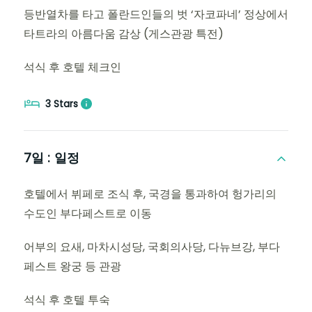
등반열차를 타고 폴란드인들의 벗 ‘자코파네’ 정상에서
타트라의 아름다움 감상 (게스관광 특전)
석식 후 호텔 체크인
3 Stars
7일 :
일정
호텔에서 뷔페로 조식 후, 국경을 통과하여 헝가리의
수도인 부다페스트로 이동
어부의 요새, 마차시성당, 국회의사당, 다뉴브강, 부다
페스트 왕궁 등 관광
석식 후 호텔 투숙