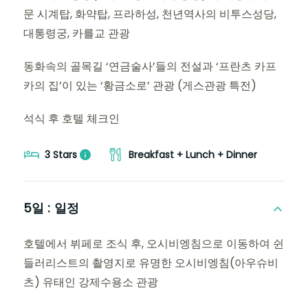
문 시계탑, 화약탑, 프라하성, 천년역사의 비투스성당,
대통령궁, 카를교 관광
동화속의 골목길 ‘연금술사’들의 전설과 ‘프란츠 카프
카의 집’이 있는 ‘황금소로’ 관광 (게스관광 특전)
석식 후 호텔 체크인
3 Stars
Breakfast + Lunch + Dinner
5일 :
일정
호텔에서 뷔페로 조식 후, 오시비엥침으로 이동하여 쉰
들러리스트의 촬영지로 유명한 오시비엥침(아우슈비
츠) 유태인 강제수용소 관광