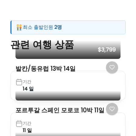
최소 출발인원
2명
관련 여행 상품
$3,799
발칸/동유럽 13박 14일
기간
14 일
포르투갈 스페인 모로코 10박 11일
기간
11 일