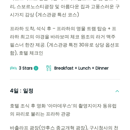
리, 스보르노스티광장 및 아름다운 집과 고풍스러운 구
시가지 감상 (게스관광 특선 코스)
프라하 도착, 석식 후 – 프라하의 명물 트램 탑승 + 프
라하 최고의 야경을 바라보며 체코 원조의 라거 맥주
필스너 한잔 제공. (게스관광 특전 30유로 상당 옵션포
함), 호텔 체크인
3 Stars
Breakfast + Lunch + Dinner
4일 :
일정
호텔 조식 후 영화 ‘아마데우스’의 촬영지이자 동유럽
의 파리로 불리는 프라하 관광
바츨라프 광장(얀후스 종교개혁 광장), 구시청사의 천