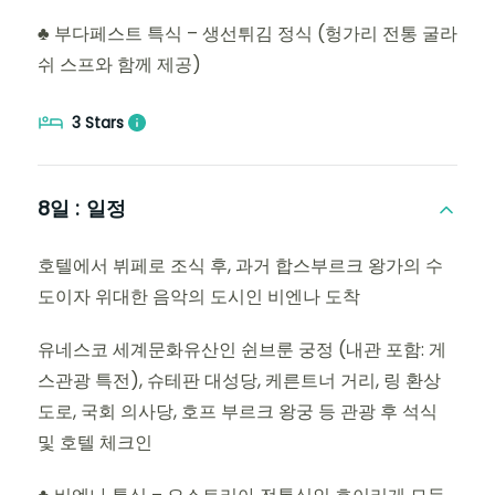
♣ 부다페스트 특식 – 생선튀김 정식 (헝가리 전통 굴라
쉬 스프와 함께 제공)
3 Stars
8일 :
일정
호텔에서 뷔페로 조식 후, 과거 합스부르크 왕가의 수
도이자 위대한 음악의 도시인 비엔나 도착
유네스코 세계문화유산인 쉰브룬 궁정 (내관 포함: 게
스관광 특전), 슈테판 대성당, 케른트너 거리, 링 환상
도로, 국회 의사당, 호프 부르크 왕궁 등 관광 후 석식
및 호텔 체크인