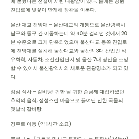
에 묻혔다는 전설이 서린 대왕암이 있다. 봄에는 공원
진입로에 벚꽃이 만개해 장관을 이룬다.
울산 대교 전망대 – 울산대교의 개통으로 울산광역시
남구와 동구 간 이동하는데 약 40분 걸리던 것에서 20
분 수준으로 크게 단축되었으며 울산대교 동쪽 진입로
에 전망대를 설치해 울산대교와 울산의 3대 산업인 석
유화학, 자동차, 조선산업단지 및 울산 7대 명산을 조망
할 수 있어서 울산광역시의 새로운 관광명소가 되고 있
다.
점심 식사 – 갈비탕! 귀한 날 귀한 손님께 대접하였던
추억의 음식, 정성스런 마음으로 끓여낸 진한 국물의
옛날식 갈비탕.
경주로 이동 (약 1시간 소요)
불국사 – 『구름을 마시고 토한다』는 토함산(745m)