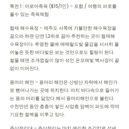
특전 1 : 아로마족욕 ($15/1인) – 포함 / 여행의 피로를
풀수 있는 족욕체험
협재 해수욕장 – 제주도 서쪽에 가볼만한 해수욕장을
꼽으라 하면 단연 1,2위로 꼽아 추천하는 곳이 협재해
수욕장이다. 투명한 물에 에메랄드빛 물감을 서서히 풀
어놓은 듯한 바다빛은 보는 것만으로도 힐링이 된다.
썰물 때면 조개껍질이 많이 섞인 은모래빛 백사장이 끝
없이 이어진다.
용머리 해안 – 용머리 해안은 산방산 자락에서 해안가
로 뻗어나가는 곳에 위치한다. 마치 바다속으로 들어가
는 용의 머리를 닮았다 해서 용머리해안으로 불린다.
수천만년 동안 층층이 쌓인 사암층 암벽이 파도에 깍여
기묘한 절벽을 이루고 있다.
주상절리대 – 주상절리는 마치 예리한 조각칼로 섬세