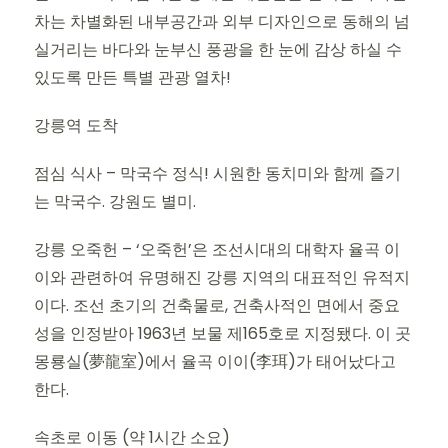
차는 차별화된 내부공간과 외부 디자인으로 동해의 넘
실거리는 바다와 눈부신 풍광을 한 눈에 감상 하실 수
있도록 만든 특별 관광 열차!
강릉역 도착
점심 식사 – 막국수 정식! 시원한 동치미와 함께 즐기
는 막국수. 강원도 별미.
강릉 오죽헌 – ‘오죽헌’은 조선시대의 대학자 율곡 이
이와 관련하여 유명해진 강릉 지역의 대표적인 유적지
이다. 조선 초기의 건축물로, 건축사적인 면에서 중요
성을 인정받아 1963년 보물 제165호로 지정됐다. 이 곳
몽룡실(夢龍室)에서 율곡 이이(李珥)가 태어났다고
한다.
속초로 이동 (약 1시간 소요)