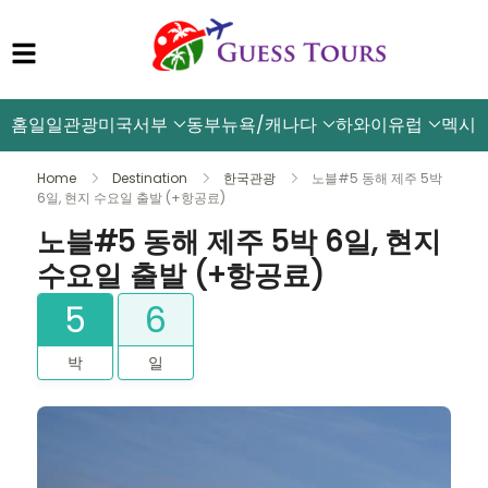
홈
일일관광
미국서부
동부뉴욕/캐나다
하와이
유럽
멕시
Home
Destination
한국관광
노블#5 동해 제주 5박
6일, 현지 수요일 출발 (+항공료)
노블#5 동해 제주 5박 6일, 현지
수요일 출발 (+항공료)
5
6
박
일