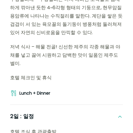
하게 깎아낸 듯한 4~6각형 형태의 기둥으로, 현무암질
용암류에 나타나는 수직절리를 말한다. 계단을 쌓은 듯
겹겹이 서 있는 육모꼴의 돌기둥이 병풍처럼 둘러쳐져
있어 자연의 신비로움을 만끽할 수 있다.
저녁 식사 – 해물 전골! 신선한 제주의 각종 해물과 야
채를 넣고 끓여 시원하고 담백한 맛이 일품인 제주도
별미.
호텔 체크인 및 휴식
Lunch + Dinner
2일 :
일정
호텔 조식 후 관광출발