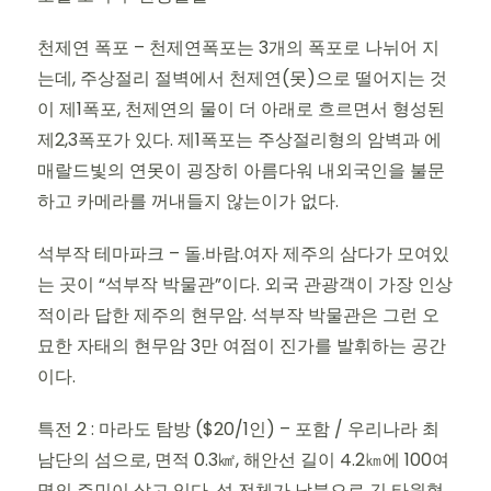
천제연 폭포 – 천제연폭포는 3개의 폭포로 나뉘어 지
는데, 주상절리 절벽에서 천제연(못)으로 떨어지는 것
이 제1폭포, 천제연의 물이 더 아래로 흐르면서 형성된
제2,3폭포가 있다. 제1폭포는 주상절리형의 암벽과 에
매랄드빛의 연못이 굉장히 아름다워 내외국인을 불문
하고 카메라를 꺼내들지 않는이가 없다.
석부작 테마파크 – 돌.바람.여자 제주의 삼다가 모여있
는 곳이 “석부작 박물관”이다. 외국 관광객이 가장 인상
적이라 답한 제주의 현무암. 석부작 박물관은 그런 오
묘한 자태의 현무암 3만 여점이 진가를 발휘하는 공간
이다.
특전 2 : 마라도 탐방 ($20/1인) – 포함 / 우리나라 최
남단의 섬으로, 면적 0.3㎢, 해안선 길이 4.2㎞에 100여
명의 주민이 살고 있다. 섬 전체가 남북으로 긴 타원형