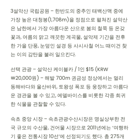
3설악산 국립공원 – 한반도의 중추인 태백산맥 중에
가장 높은 대청봉(1,708m)을 정점으로 펼쳐진 설악산
은 남한에서 가장 아름다운 산으로 봄의 철쭉 등 온갖
꽃과, 여름의 맑고 깨끗한 계곡물, 설악제 기간을 전후
한 가을 단풍, 눈덮인 설경 등 사시사철 어느 때이건 찾
는 이의 감탄을 불러 일으킨다.
선택 관광 – 설악산 케이블카 / 1인 $15 (KRW
￦20,000원) – 해발 700m 권금성 정상에서는 멀리
동해바다와 울산바위, 토왕성 폭포 등 웅장하고 아름다
운 경관을 볼 수 있고, 에델바이스를 비롯한 각종 희귀
한 식물을 관찰할 수 있다.
속초 중앙 시장 – 속초관광수산시장은 명실상부한 전
국 규모의 수산물, 건어물 시장으로 2011년에는 ‘여행하
기 좋은 전통시장 10선’에 선정되기도 했다. 총 275개