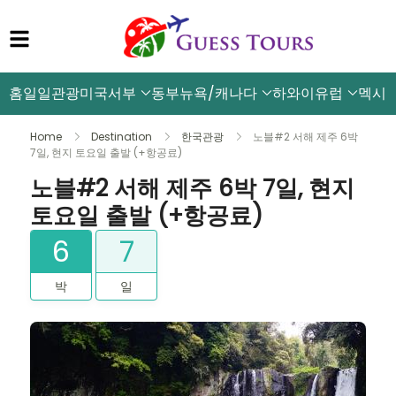
홈
일일관광
미국서부
동부뉴욕/캐나다
하와이
유럽
멕시
Home
Destination
한국관광
노블#2 서해 제주 6박
7일, 현지 토요일 출발 (+항공료)
노블#2 서해 제주 6박 7일, 현지
토요일 출발 (+항공료)
6
7
박
일