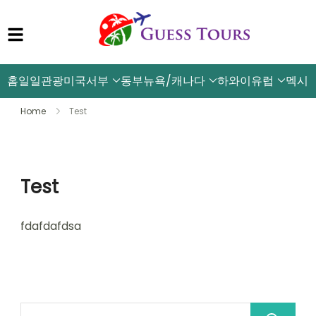
홈
일일관광
미국서부
동부뉴욕/캐나다
하와이
유럽
멕시
Home
Test
Test
fdafdafdsa