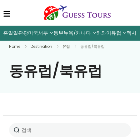
홈
일일관광
미국서부
동부뉴욕/캐나다
하와이
유럽
멕시
Home
Destination
유럽
동유럽/북유럽
동유럽/북유럽