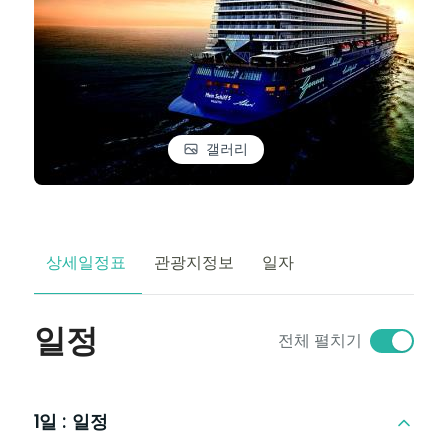
갤러리
상세일정표
관광지정보
일자
일정
전체 펼치기
1일 :
일정