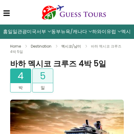
홈
일일관광
미국서부
동부뉴욕/캐나다
하와이
유럽
멕시
Home
Destination
멕시코/남미
바하 멕시코 크루즈
4박 5일
바하 멕시코 크루즈 4박 5일
4
5
박
일