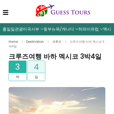
홈
일일관광
미국서부
동부뉴욕/캐나다
하와이
유럽
멕시
Home
Destination
크루즈
크루즈여행 바하 멕시코 3
박4일
크루즈여행 바하 멕시코 3박4일
3
4
박
일