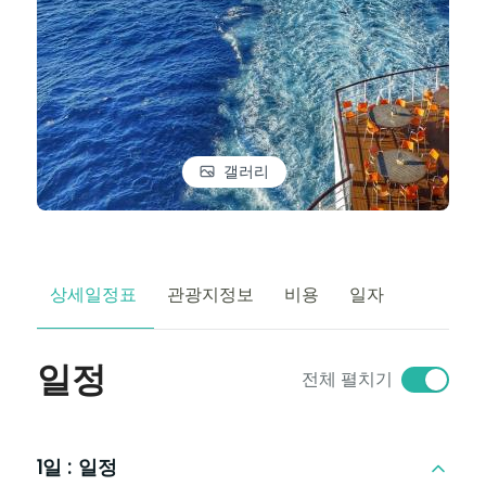
갤러리
상세일정표
관광지정보
비용
일자
일정
전체 펼치기
1일 :
일정