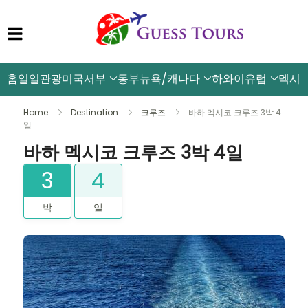
홈
일일관광
미국서부
동부뉴욕/캐나다
하와이
유럽
멕시
Home
Destination
크루즈
바하 멕시코 크루즈 3박 4
일
바하 멕시코 크루즈 3박 4일
3
4
박
일