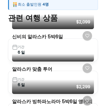
최소 출발인원
4명
관련 여행 상품
$2,099
신비의 알라스카 5박6일
기간
6 일
알라스카 맞춤 투어
기간
6 일
$2,299
알라스카 빙하파노라마 5박6일 앵커리