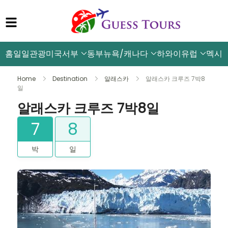
홈
일일관광
미국서부
동부뉴욕/캐나다
하와이
유럽
멕시
Home
Destination
알래스카
알래스카 크루즈 7박8
일
알래스카 크루즈 7박8일
7
8
박
일