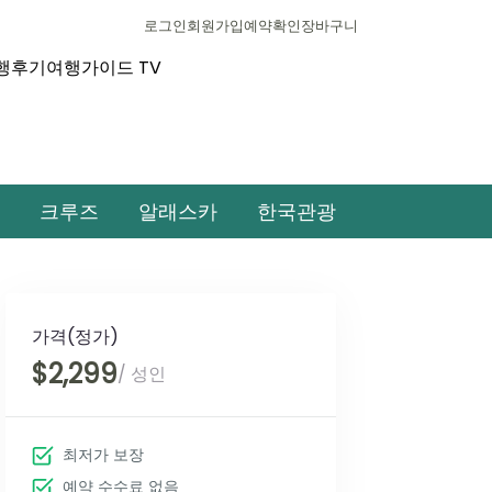
로그인
회원가입
예약확인
장바구니
행후기
여행가이드 TV
크루즈
알래스카
한국관광
가격(정가)
$2,299
/ 성인
최저가 보장
예약 수수료 없음