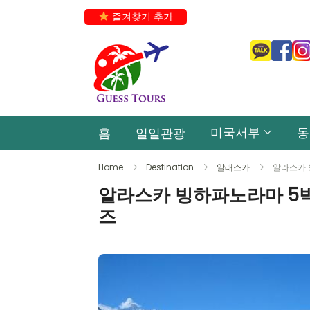
즐겨찾기 추가
미국서부
동
홈
일일관광
Home
Destination
알래스카
알라스카 
알라스카 빙하파노라마 5
즈