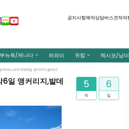
공지사항
예약상담
버스견적
여
부뉴욕/캐나다
유럽
하와이
멕시코/남미
빙하파노라마 5박6일 앵커리지,발데즈
박6일 앵커리지,발데
5
6
박
일