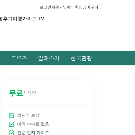
로그인
회원가입
예약확인
장바구니
행후기
여행가이드 TV
크루즈
알래스카
한국관광
무료
/ 성인
최저가 보장
예약 수수료 없음
전문 현지 가이드