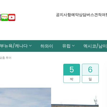
공지사항
예약상담
버스견적
여
부뉴욕/캐나다
유럽
하와이
멕시코/남미
맞춤 투어
5
6
박
일