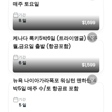
매주 토요일
기간
8 일
$1,699
케나다 록키5박6일 (트라이앵글) 매주
월,금요일 출발 (항공포함)
기간
6 일
$1,599
뉴욕 나이아가라폭포 워싱턴 맨하탄 4
박5일 매주 수/토 항공료 포함
기간
5 일