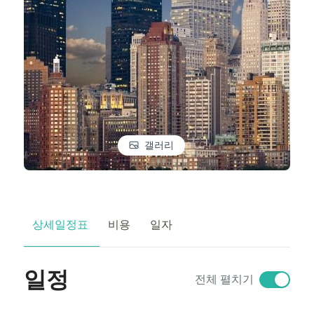
갤러리
상세일정표
비용
일자
일정
전체 펼치기