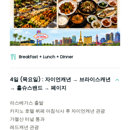
Breakfast + Lunch + Dinner
4일 (목요일) :
자이언캐년 → 브라이스캐년
→ 홀슈스밴드 → 페이지
라스베가스 출발
카지노 호텔 뷔페 아침식사 후 자이언캐년 관광
가멜산 터널 통과
레드캐년 관광