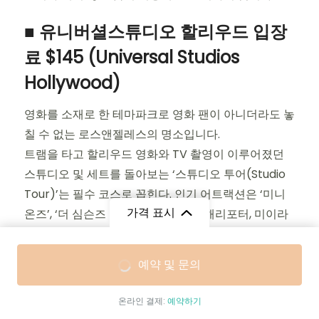
■ 유니버셜스튜디오 할리우드 입장
료 $145 (Universal Studios
Hollywood)
영화를 소재로 한 테마파크로 영화 팬이 아니더라도 놓
칠 수 없는 로스앤젤레스의 명소입니다.
트램을 타고 할리우드 영화와 TV 촬영이 이루어졌던
스튜디오 및 세트를 돌아보는 ‘스튜디오 투어(Studio
Tour)’는 필수 코스로 꼽힌다. 인기 어트랙션은 ‘미니
가격 표시
온즈’, ‘더 심슨즈 라이드’, ‘슈렉 4D’, 해리포터, 미이라
를 소재로 한 롤러코스터, ‘주라기 공원 더 라이드’, ‘워
터월드’, ‘터미네이터 2:3D’ 등이 있습니다.
가격(정가)
예약 및 문의
유니버설 스튜디오와 인접해 있는 유니버설 시티워크
$1,499
/ 성인
에는 쇼핑몰, 극장, 식당들이 모여 있어 늦은 밤까지 즐
온라인 결제:
예약하기
거운 시간을 보낼 수 있습니다.