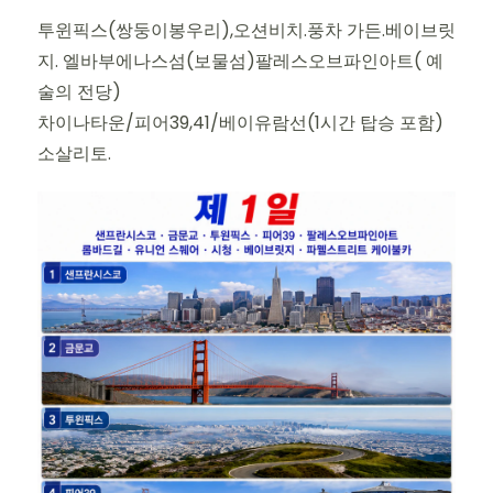
투윈픽스(쌍둥이봉우리),오션비치.풍차 가든.베이브릿
지. 엘바부에나스섬(보물섬)팔레스오브파인아트( 예
술의 전당)
차이나타운/피어39,41/베이유람선(1시간 탑승 포함)
소살리토.