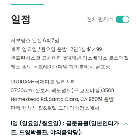
일정
전체 펼치기
서부명소 완전 6박7일
매주 일요일 /월요일 출발 · 2인 1실 $1,499
샌프란시스코 요세미티 5대캐년 라스베가스 로스앤젤
레스 솔뱅 몬트레이17마일 페이블비치 골프장
06:00AM-국제마트 델리시티
07:30Am-산호세 맥도널드(구 교포마켙)3509
Homestead Rd, Santa Clara, CA 95051 출발
단독 행사시 집&호텔 그외 약속장소에서
1일 (일요일/월요일) :
금문공원(일본인티가
든, 드영박물관, 야외음악당).