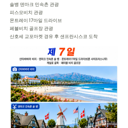
솔뱅 덴마크 민속촌 관광
피스모비치 관광
몬트레이 17마일 드라이브
페블비치 골프장 관광
산호세 교포마켓 경유 후 샌프란시스코 도착