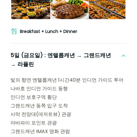
Breakfast + Lunch + Dinner
5일 (금요일) :
엔텔롭캐년 → 그랜드캐년
→ 라플린
빛의 향연 엔텔롭캐년 1시간40분 인디언 가이드 투어
나바호 인디언 가이드 동행
인디언 보호구역 횡단
그랜드캐년 동쪽 입구 도착
사막 전망대(데저트뷰) 관광
야바파이 포인트 관광
그랜드캐년 IMAX 영화 관람