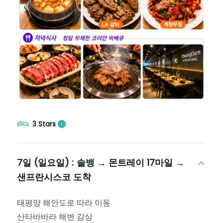
3 Stars
7일 (일요일) :
솔뱅 → 몬트레이 17마일 →
샌프란시스코 도착
태평양 해안도로 따라 이동
산타바바라 해변 감상