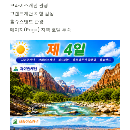
브라이스캐년 관광
그랜드계단 지형 감상
홀슈스밴드 관광
페이지(Page) 지역 호텔 투숙