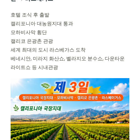
호텔 조식 후 출발
캘리포니아 대농원지대 통과
모하비사막 횡단
캘리코 은광촌 관광
세계 최대의 도시 라스베가스 도착
베네시안, 미라지 화산쇼, 벨라지오 분수쇼, 다운타운
라이트쇼 등 시내관광