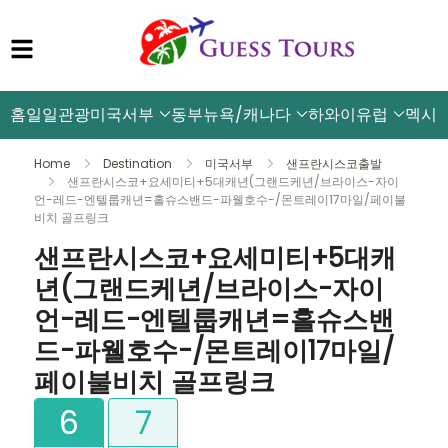
홈
일일관광
미국서부
동부뉴욕/캐나다
하와이
유럽
멕시
Home
Destination
미국서부
샌프란시스코출발
샌프란시스코+요세미티+5대캐년(그랜드케년/브라이스-자이
언-레드-엔텔룹캐년=홀슈스밴드-파웰호수-/몬트레이17마일/페이불
비치 골프링크
샌프란시스코+요세미티+5대캐
년(그랜드케년/브라이스-자이
언-레드-엔텔룹캐년=홀슈스밴
드-파웰호수-/몬트레이17마일/
페이불비치 골프링크
6
7