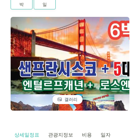
박
일
갤러리
상세일정표
관광지정보
비용
일자