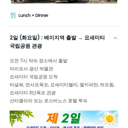
Lunch + Dinner
2일 (화요일) :
베이지역 출발 → 요세미티
국립공원 관광
오전 7시 약속 장소에서 출발
마리포사 광산 박물관
요세미티 국립공원 도착
터널뷰, 면사포폭포, 요세미티밸리, 엘카피탄, 하프돔,
요세미티 3단폭포 관광
산타클라라 또는 로스바노스 호텔 투숙