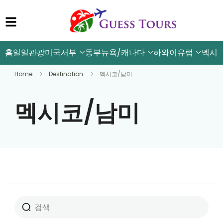
홈
일일관광
미국서부
동부뉴욕/캐나다
하와이
유럽
멕시
Home
Destination
멕시코/남미
멕시코/남미