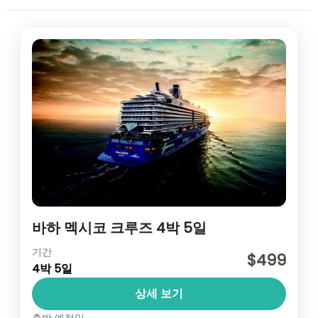
바하 멕시코 크루즈 4박 5일
멕시코/남미
기간
$499
4박 5일
1 인
상세 보기