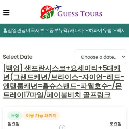
홈
일일관광
미국서부
동부뉴욕/캐나다
하와이
유럽
멕시
Select Date
[백업] 샌프란시스코+요세미티+5대캐
년(그랜드케년/브라이스-자이언-레드-
엔텔룹캐년=홀슈스밴드-파웰호수-/몬
트레이17마일/페이불비치 골프링크
보장
이용 가능 패키지
일요일
토요일