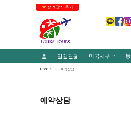
즐겨찾기 추가
미국서부
동
홈
일일관광
Home
예약상담
예약상담